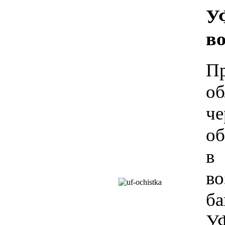
У
в
П
об
ч
об
в
во
ба
У