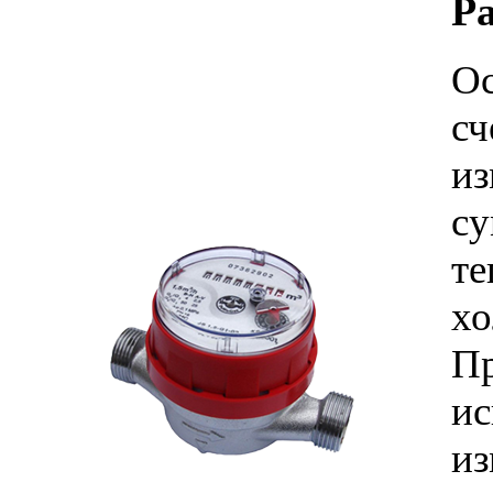
Р
Ос
сч
и
с
те
хо
П
и
из