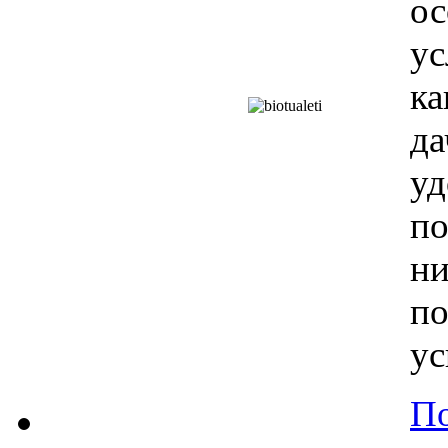
о
у
ка
д
у
п
н
п
ус
По