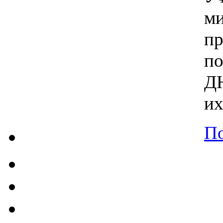
ми
п
п
ДН
их
По