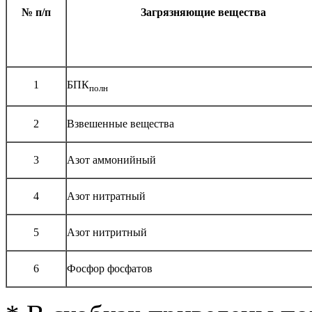
№ п/п
Загрязняющие вещества
1
БПК
полн
2
Взвешенные вещества
3
Азот аммонийный
4
Азот нитратный
5
Азот нитритный
6
Фосфор фосфатов