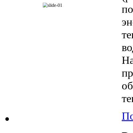
п
э
те
во
Н
пр
об
те
По