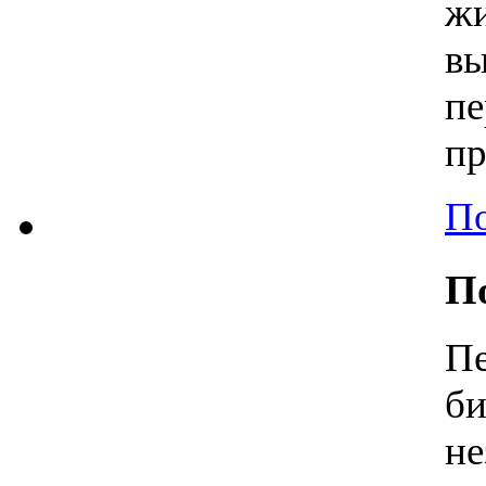
ж
в
п
пр
По
П
П
б
н