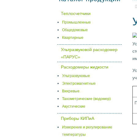
Теплосчетчики
Промышленные
Общедомовые
Квартирные
У
Ультразвуковой расходомер
с
«ПАРУС»
им
Расходомеры жидкости
У
Ультразвуковые
уч
Электромагнитные
Вихревые
Тахометрические (водомер)
П
Акустические
Приборы КИПиА
Измерение и регулирование
температуры