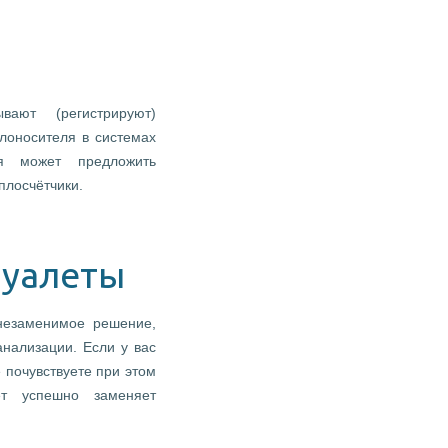
ают (регистрируют)
лоносителя в системах
я может предложить
лосчётчики.
туалеты
незаменимое решение,
анализации. Если у вас
 почувствуете при этом
ет успешно заменяет