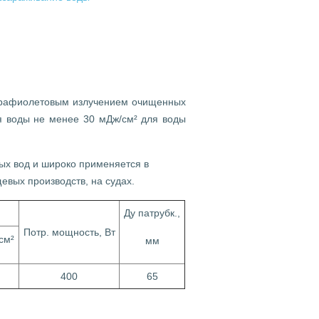
трафиолетовым излучением очищенных
я воды не менее 30 мДж/cм² для воды
ых вод и широко применяется в
евых производств, на судах.
Ду патрубк.,
Потр. мощность, Вт
cм²
мм
400
65