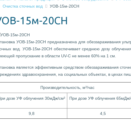
Очистка сточных вод
УОВ-15м-20CH
УОВ-15м-20CH
становка УОВ-15м-20CН предназначена для обеззараживания уль
точных вод. УОВ-15м-20CН обеспечивает среднюю дозу облучени
еющей пропускание в области UV-C не менее 60% на 1 см.
становка является эффективным средством обеззараживания сточн
реждениях здравоохранения, на социальных объектах, в цехах пищ
Производительность, м³/час
ри дозе УФ облучения 30мДж/cм²
При дозе УФ облучения 65мДж/
9,8
4,5