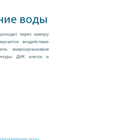
ние воды
роходит через камеру
ергается воздействию
ель микроорганизмов
уктуры ДНК клеток и
ззараживание воды