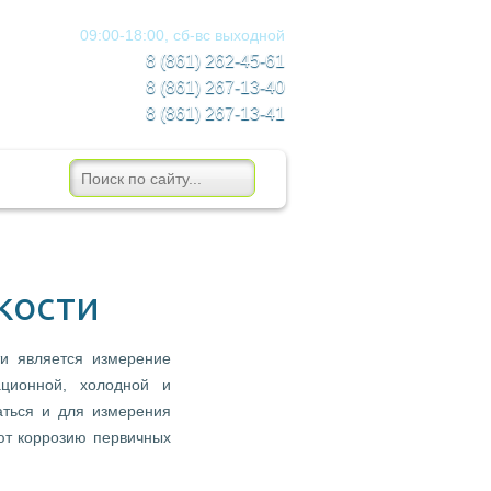
09:00-18:00, сб-вс
выходной
8 (861) 262-45-61
8 (861)
267-13-40
8 (861)
267-13-41
кости
и является измерение
ционной, холодной и
аться и для измерения
ют коррозию первичных