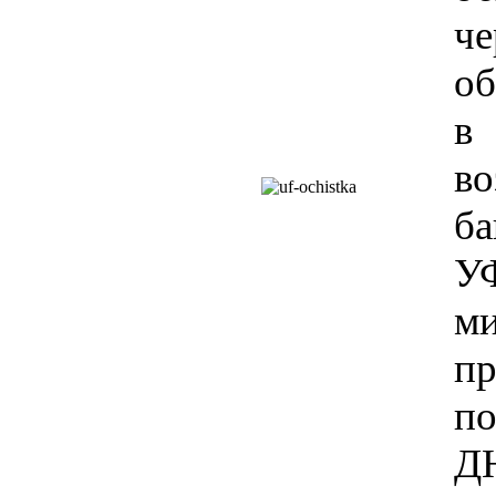
ч
об
в
во
ба
У
ми
п
п
ДН