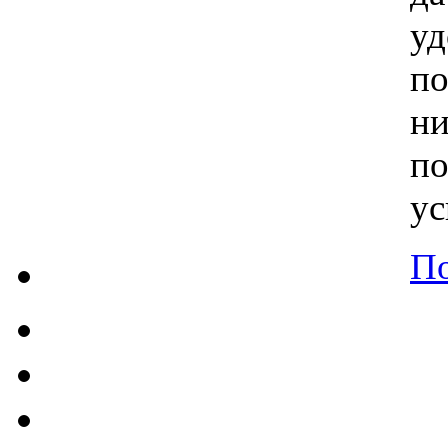
у
п
н
п
ус
По