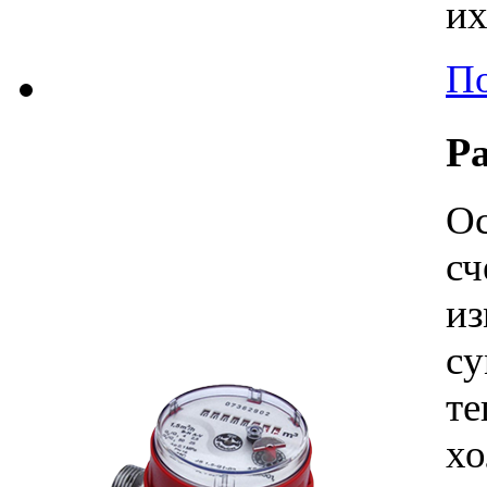
их
По
Р
Ос
сч
и
с
те
хо