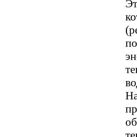
Э
к
(р
п
э
те
во
Н
пр
об
те