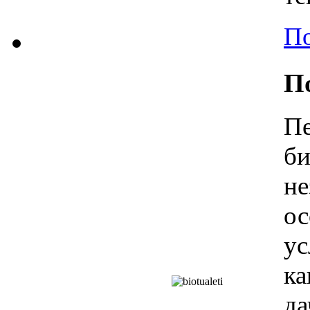
По
П
П
б
н
о
у
ка
д