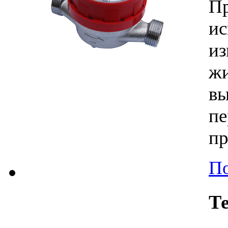
П
и
из
ж
в
п
пр
По
Т