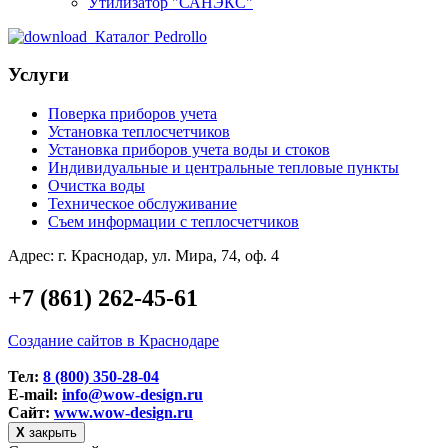
Утилизатор "САНЭКС"
Каталог Pedrollo
Услуги
Поверка приборов учета
Установка теплосчетчиков
Установка приборов учета воды и стоков
Индивидуальные и центральные тепловые пункты
Очистка воды
Техническое обслуживание
Съем информации с теплосчетчиков
Адрес: г. Краснодар, ул. Мира, 74, оф. 4
+7 (861) 262-45-61
Создание сайтов в Краснодаре
Тел:
8 (800) 350-28-04
E-mail:
info@wow-design.ru
Сайт:
www.wow-design.ru
Х
закрыть