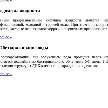
обнее »
ходомеры жидкости
вным предназначением счетчика жидкости является из
офикационной, холодной и горячей воды. При этом они могут и
остей, которые не вызывают коррозию первичных преобразовате
обнее »
Обеззараживание воды
обеззараживании УФ облучением вода проходит через кам
ергается воздействию бактерицидного облучения УФ ламп. Гиб
еждения структуры ДНК клеток и прекращения их деления.
обнее »