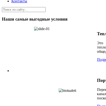
Контакты
Наши самые выгодные условия
Теп
Это 
тепл
обще
Подр
Пор
Пере
канал
поск