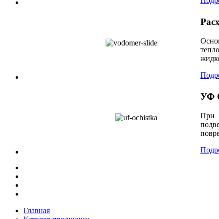
Подр
Рас
Осно
тепл
жидк
Подр
УФ 
При 
подв
повр
Подр
Главная