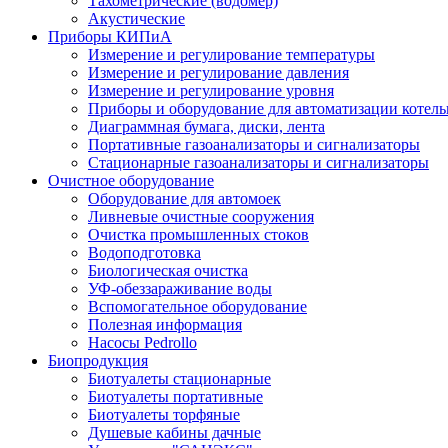
Тахометрические (водомер)
Акустические
Приборы КИПиА
Измерение и регулирование температуры
Измерение и регулирование давления
Измерение и регулирование уровня
Приборы и оборудование для автоматизации котел
Диаграммная бумага, диски, лента
Портативные газоанализаторы и сигнализаторы
Стационарные газоанализаторы и сигнализаторы
Очистное оборудование
Оборудование для автомоек
Ливневые очистные сооружения
Очистка промышленных стоков
Водоподготовка
Биологическая очистка
УФ-обеззараживание воды
Вспомогательное оборудование
Полезная информация
Насосы Pedrollo
Биопродукция
Биотуалеты стационарные
Биотуалеты портативные
Биотуалеты торфяные
Душевые кабины дачные