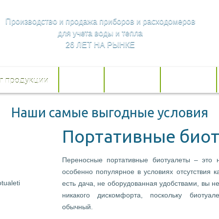
Производство и продажа приборов и расходомеров
для учета воды и тепла
26 ЛЕТ НА РЫНКЕ
г продукции
Услуги
Доставка
Контакты
Наши самые выгодные условия
Портативные био
Переносные портативные биотуалеты – это 
особенно популярное в условиях отсутствия к
есть дача, не оборудованная удобствами, вы не
никакого дискомфорта, поскольку биотуал
обычный.