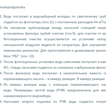
Вода поступает в водозаборный колодец по самотечному тру
3
подается на флотаторы (поз.11) с постоянным расходом 64 м
/ч
На напорном трубопроводе между насосной станцией перво
установлены фильтры грубой очистки (поз.9), для очистки от 
Флотационная очистка осуществляется на установке напо
насыщенной воздухом жидкости из сатуратора. Для улучшения
химических реагентов. Для приготовления и дозирования реаге
блок “РБГ” (поз. 10).
После флотационных установок вода самотеком поступает в нак
ФС, откуда насосами подается на напорные сорбционные фильтр
После фильтров вода поступает в накопительную емкость п
перекачивающего насоса – в камеру реакции. В камеру реакции
Из камеры реакции вода с помощью перекачивающего насо
воды. Резервуары чистой воды (РЧВ) предназначены для акк
неравномерности водозабора.
Насосами второго подъема из РЧВ вода подается потре