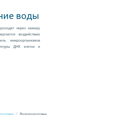
ние воды
роходит через камеру
ергается воздействию
ель микроорганизмов
уктуры ДНК клеток и
дготовка
Водоподготовка