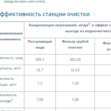
предусмотрен узел учета.
ффективность станции очистки
3
Концентрация загрязнений, мг/дм
и эффект оч
выходе из водоочистног
аименование
компонента
Поступающая
Фильтр грубой
Фло
вода
очистки
ус
ветность, град.
265,7
252,42
утность, мг/л
11,7
11,12
есткость
7,2
7,20
бщая, мг/л
елочность,
7,05
7,05
3
мол/дм