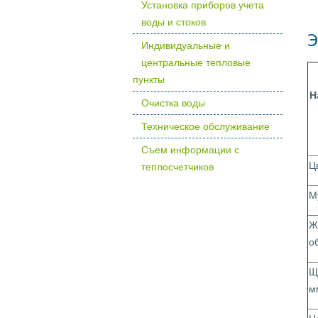
Установка приборов учета
воды и стоков
Э
Индивидуальные и
центральные тепловые
пункты
Н
Очистка воды
Техническое обслуживание
Съем информации с
Ц
теплосчетчиков
М
Ж
о
Щ
м