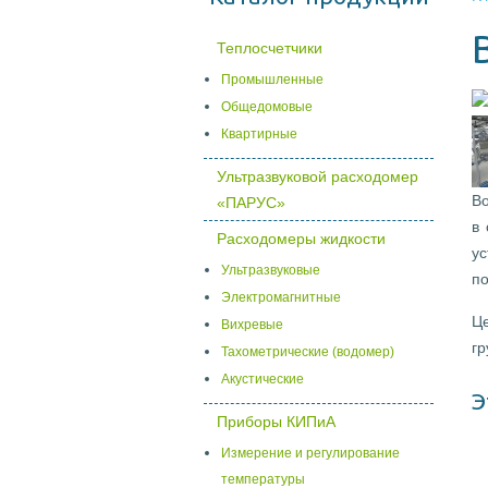
Теплосчетчики
Промышленные
Общедомовые
Квартирные
Ультразвуковой расходомер
Во
«ПАРУС»
в
Расходомеры жидкости
у
Ультразвуковые
по
Электромагнитные
Ц
Вихревые
г
Тахометрические (водомер)
Акустические
Э
Приборы КИПиА
Измерение и регулирование
температуры