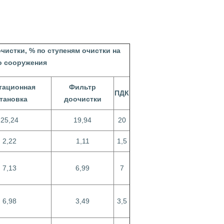
истки, % по ступеням очистки на
о сооружения
тационная
Фильтр
ПДК
тановка
доочистки
25,24
19,94
20
2,22
1,11
1,5
7,13
6,99
7
6,98
3,49
3,5