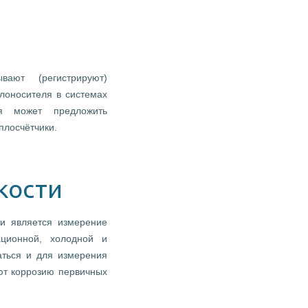
ают (регистрируют)
лоносителя в системах
я может предложить
лосчётчики.
кости
и является измерение
ционной, холодной и
аться и для измерения
ют коррозию первичных