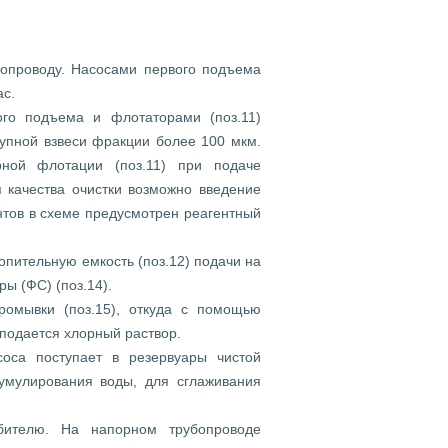
бопроводу. Насосами первого подъема
ас.
го подъема и флотаторами (поз.11)
крупной взвеси фракции более 100 мкм.
рной флотации (поз.11) при подаче
 качества очистки возможно введение
нтов в схеме предусмотрен реагентный
опительную емкость (поз.12) подачи на
ы (ФС) (поз.14).
ромывки (поз.15), откуда с помощью
 подается хлорный раствор.
са поступает в резервуары чистой
умулирования воды, для сглаживания
бителю. На напорном трубопроводе