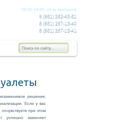
09:00-18:00, сб-вс
выходной
8 (861) 262-45-61
8 (861)
267-13-40
8 (861)
267-13-41
туалеты
незаменимое решение,
анализации. Если у вас
 почувствуете при этом
ет успешно заменяет