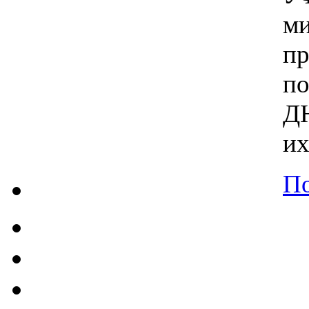
ми
п
п
ДН
их
По