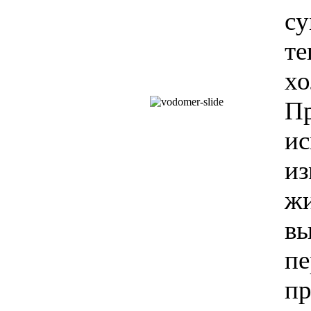
с
те
хо
П
и
из
ж
в
п
пр