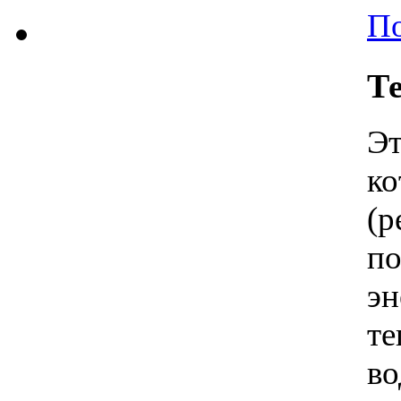
По
Т
Э
к
(р
п
э
те
во