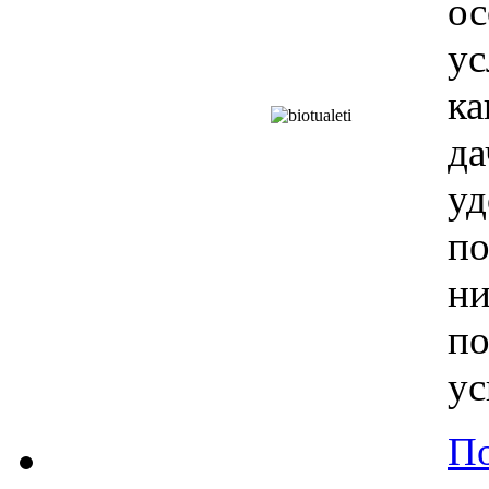
о
у
ка
д
у
п
н
п
ус
По