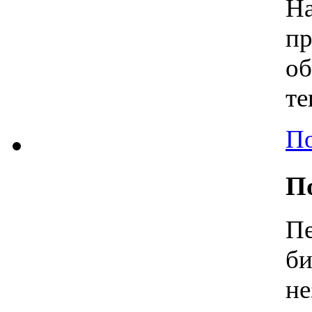
Н
пр
об
те
По
П
П
б
н