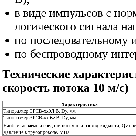
в виде импульсов с но
логического сигнала на
по последовательному и
по беспроводному интер
Технические характерис
скорость потока 10 м/с)
Характеристика
Типоразмер ЭРСВ-хх0Л В, Dy, мм
Типоразмер ЭРСВ-хх0Ф В, Dy, мм
Наиб. измеряемый средний объемный расход жидкости, Qv наи
Давление в трубопроводе, МПа