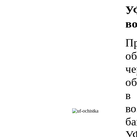
У
в
П
об
ч
об
в
во
ба
У