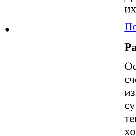
их
По
Р
Ос
сч
и
с
те
хо