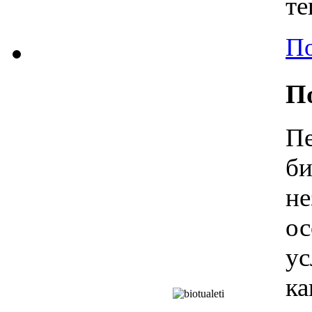
те
По
П
П
б
н
о
у
ка