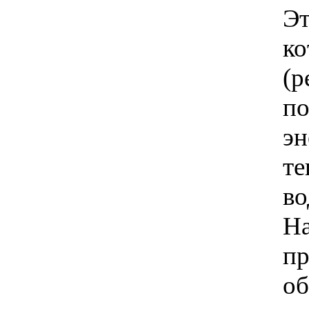
Э
к
(р
п
э
те
во
Н
пр
об