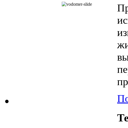
П
и
из
ж
в
п
пр
По
Т