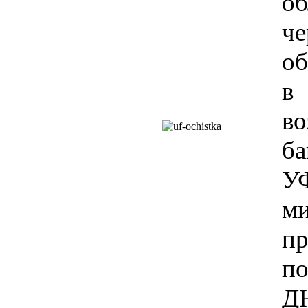
об
ч
об
в
во
ба
У
ми
п
п
ДН