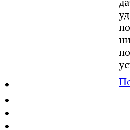
д
у
п
н
п
ус
По